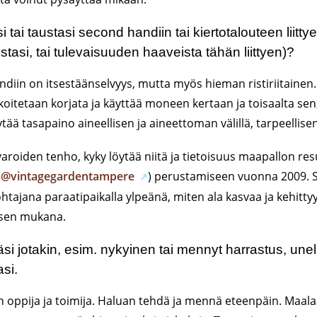
 tai taustasi second handiin tai kiertotalouteen liitty
tasi, tai tulevaisuuden haaveista tähän liittyen)?
iin on itsestäänselvyys, mutta myös hieman ristiriitainen.
koitetaan korjata ja käyttää moneen kertaan ja toisaalta sen, 
ytää tasapaino aineellisen ja aineettoman välillä, tarpeellis
roiden tenho, kyky löytää niitä ja tietoisuus maapallon res
(
@vintagegardentampere
) perustamiseen vuonna 2009. Sil
tajana paraatipaikalla ylpeänä, miten ala kasvaa ja kehitty
sen mukana.
stäsi jotakin, esim. nykyinen tai mennyt harrastus, une
si.
n oppija ja toimija. Haluan tehdä ja mennä eteenpäin. Maal