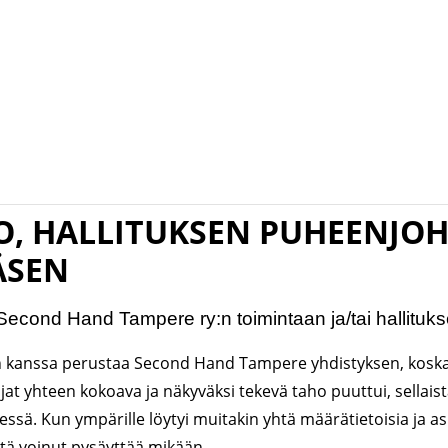
O, HALLITUKSEN PUHEENJOH
ÄSEN
n Second Hand Tampere ry:n toimintaan ja/tai hallituk
kanssa perustaa Second Hand Tampere yhdistyksen, koska j
at yhteen kokoava ja näkyväksi tekevä taho puuttui, sellaista t
dessä. Kun ympärille löytyi muitakin yhtä määrätietoisia ja a
itä voinut pysäyttää mikään.