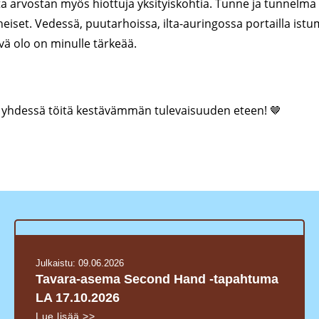
a arvostan myös hiottuja yksityiskohtia. Tunne ja tunnelma 
äheiset. Vedessä, puutarhoissa, ilta-auringossa portailla is
vä olo on minulle tärkeää.
än yhdessä töitä kestävämmän tulevaisuuden eteen! 🤎
Julkaistu:
09.06.2026
Tavara-asema Second Hand -tapahtuma
LA 17.10.2026
Lue lisää >>