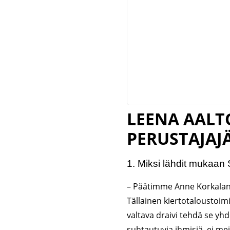
LEENA AALT
PERUSTAJAJ
1.⁠ ⁠Miksi lähdit mukaa
– Päätimme Anne Korkalan 
Tällainen kiertotaloustoimij
valtava draivi tehdä se yh
suhtautuvia ihmisiä, ei me