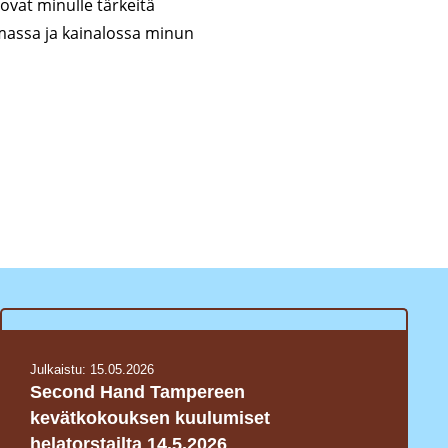
ovat minulle tärkeitä
tumassa ja kainalossa minun
Julkaistu:
15.05.2026
Second Hand Tampereen
kevätkokouksen kuulumiset
helatorstailta 14.5.2026