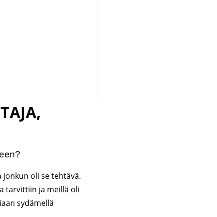
TAJA,
seen?
onkun oli se tehtävä.
arvittiin ja meillä oli
siaan sydämellä