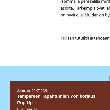
isommalla pensselillä mutt
asioita. Tärkeimpiä ovat l
on hyvä olla. Muidenkin hy
Tullaan tutuiksi ja tehdä
Julkaistu:
29.07.2026
Tampereen Tapahtumien Yön korjaus
Pop Up
Lue lisää >>