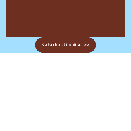
Katso kaikki uutiset >>
ja