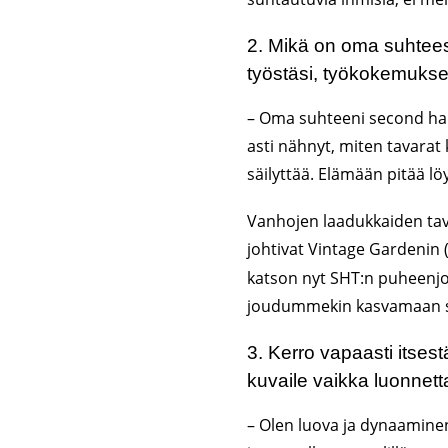
2.⁠ ⁠Mikä on oma suhteesi
työstäsi, työkokemukses
– Oma suhteeni second hand
asti nähnyt, miten tavarat 
säilyttää. Elämään pitää lö
Vanhojen laadukkaiden tava
johtivat Vintage Gardenin 
katson nyt SHT:n puheenjoh
joudummekin kasvamaan 
3.⁠ ⁠Kerro vapaasti itse
kuvaile vaikka luonnetta
– Olen luova ja dynaamine