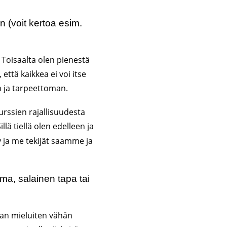
en (voit kertoa esim.
 Toisaalta olen pienestä
että kaikkea ei voi itse
en ja tarpeettoman.
urssien rajallisuudesta
lä tiellä olen edelleen ja
y ja me tekijät saamme ja
lma, salainen tapa tai
aan mieluiten vähän