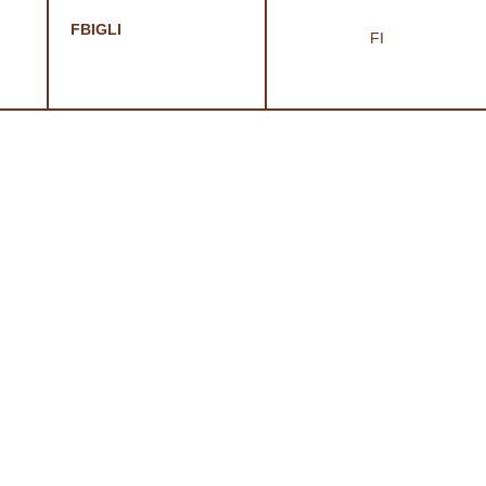
FB
IG
LI
FI