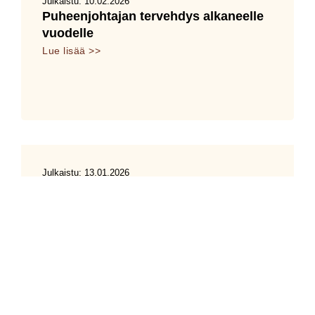
Julkaistu:
10.02.2026
Puheenjohtajan tervehdys alkaneelle
vuodelle
Lue lisää >>
Julkaistu:
13.01.2026
Hyviä uutisia Mansen masseista!
Lue lisää >>