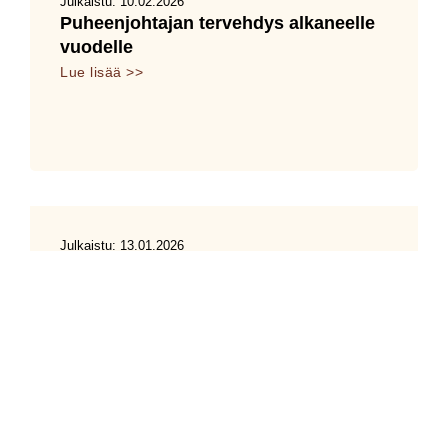
Julkaistu:
10.02.2026
Puheenjohtajan tervehdys alkaneelle
vuodelle
Lue lisää >>
Julkaistu:
13.01.2026
Hyviä uutisia Mansen masseista!
Lue lisää >>